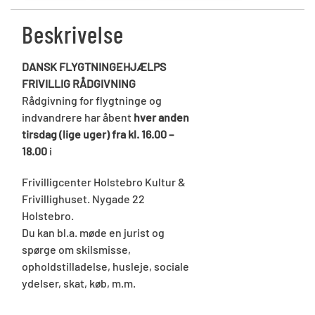
Beskrivelse
DANSK FLYGTNINGEHJÆLPS
FRIVILLIG RÅDGIVNING
Rådgivning for flygtninge og
indvandrere har åbent
hver anden
tirsdag (lige uger) fra kl. 16.00 –
18.00
i
Frivilligcenter Holstebro Kultur &
Frivillighuset. Nygade 22
Holstebro.
Du kan bl.a. møde en jurist og
spørge om skilsmisse,
opholdstilladelse, husleje, sociale
ydelser, skat, køb, m.m.