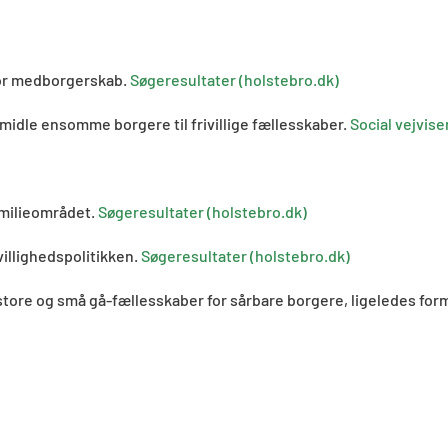
or medborgerskab.
Søgeresultater (holstebro.dk)
dle ensomme borgere til frivillige fællesskaber.
Social vejvise
milieområdet.
Søgeresultater (holstebro.dk)
villighedspolitikken.
Søgeresultater (holstebro.dk)
 store og små gå-fællesskaber for sårbare borgere, ligeledes for