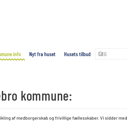
mune info
Nyt fra huset
Husets tilbud
ebro kommune:
ing af medborgerskab og frivillige fællesskaber. Vi sidder med