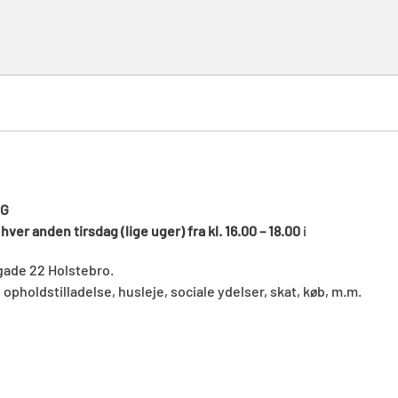
NG
t
hver anden tirsdag (lige uger) fra kl. 16.00 – 18.00
i
ygade 22 Holstebro.
opholdstilladelse, husleje, sociale ydelser, skat, køb, m.m.