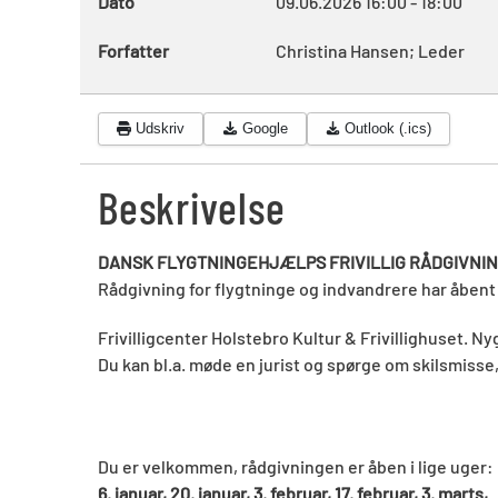
Dato
09.06.2026
16:00
-
18:00
Forfatter
Christina Hansen; Leder
Udskriv
Google
Outlook (.ics)
Beskrivelse
DANSK FLYGTNINGEHJÆLPS FRIVILLIG RÅDGIVNI
Rådgivning for flygtninge og indvandrere har åben
Frivilligcenter Holstebro Kultur & Frivillighuset. N
Du kan bl.a. møde en jurist og spørge om skilsmisse, 
Du er velkommen, rådgivningen er åben i lige uger:
6. januar, 20. januar, 3. februar, 17. februar, 3. marts,