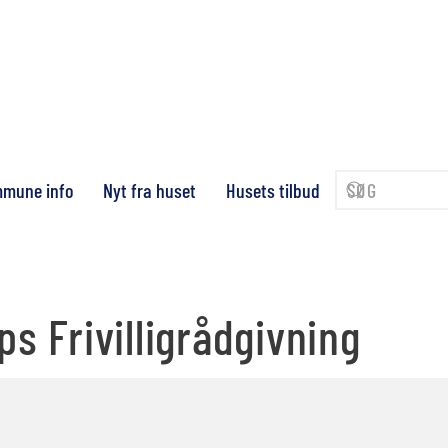
mune info
Nyt fra huset
Husets tilbud
s Frivilligrådgivning